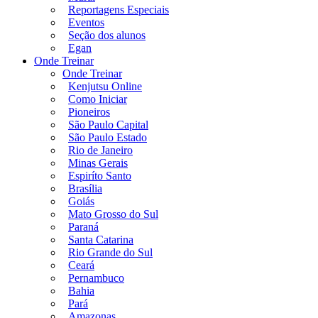
Reportagens Especiais
Eventos
Seção dos alunos
Egan
Onde Treinar
Onde Treinar
Kenjutsu Online
Como Iniciar
Pioneiros
São Paulo Capital
São Paulo Estado
Rio de Janeiro
Minas Gerais
Espiríto Santo
Brasília
Goiás
Mato Grosso do Sul
Paraná
Santa Catarina
Rio Grande do Sul
Ceará
Pernambuco
Bahia
Pará
Amazonas