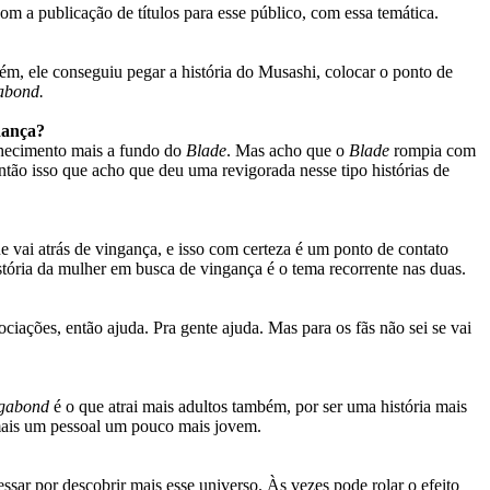
m a publicação de títulos para esse público, com essa temática.
mbém, ele conseguiu pegar a história do Musashi, colocar o ponto de
abond.
dança?
nhecimento mais a fundo do
Blade
. Mas acho que o
Blade
rompia com
 Então isso que acho que deu uma revigorada nesse tipo histórias de
e vai atrás de vingança, e isso com certeza é um ponto de contato
história da mulher em busca de vingança é o tema recorrente nas duas.
ciações, então ajuda. Pra gente ajuda. Mas para os fãs não sei se vai
gabond
é o que atrai mais adultos também, por ser uma história mais
mais um pessoal um pouco mais jovem.
ressar por descobrir mais esse universo. Às vezes pode rolar o efeito