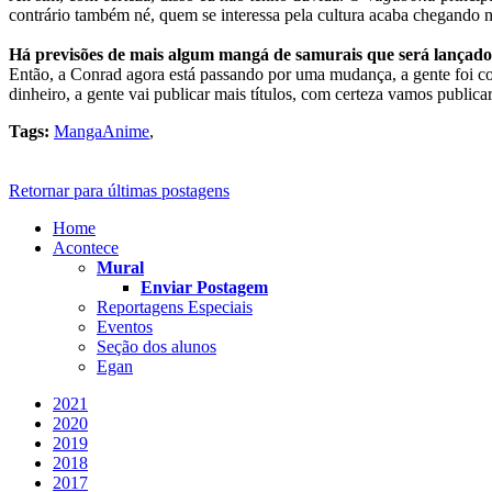
contrário também né, quem se interessa pela cultura acaba chegando
Há previsões de mais algum mangá de samurais que será lançad
Então, a Conrad agora está passando por uma mudança, a gente foi co
dinheiro, a gente vai publicar mais títulos, com certeza vamos public
Tags:
MangaAnime
,
Retornar para últimas postagens
Home
Acontece
Mural
Enviar Postagem
Reportagens Especiais
Eventos
Seção dos alunos
Egan
2021
2020
2019
2018
2017