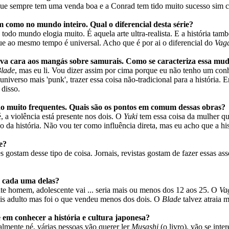
que sempre tem uma venda boa e a Conrad tem tido muito sucesso sim co
 como no mundo inteiro. Qual o diferencial desta série?
 todo mundo elogia muito. É aquela arte ultra-realista. E a história ta
 que ao mesmo tempo é universal. Acho que é por ai o diferencial do
Vag
va cara aos mangás sobre samurais. Como se caracteriza essa mu
lade
, mas eu li. Vou dizer assim por cima porque eu não tenho um co
 universo mais 'punk', trazer essa coisa não-tradicional para a história.
 disso.
o muito frequentes. Quais são os pontos em comum dessas obras?
é, a violência está presente nos dois. O
Yuki
tem essa coisa da mulher qu
itão da história. Não vou ter como influência direta, mas eu acho que a 
e?
gostam desse tipo de coisa. Jornais, revistas gostam de fazer essas asso
m cada uma delas?
ente homem, adolescente vai ... seria mais ou menos dos 12 aos 25. O
Va
 adulto mas foi o que vendeu menos dos dois. O
Blade
talvez atraia 
em conhecer a história e cultura japonesa?
almente né, várias pessoas vão querer ler
Musashi
(o livro), vão se inte