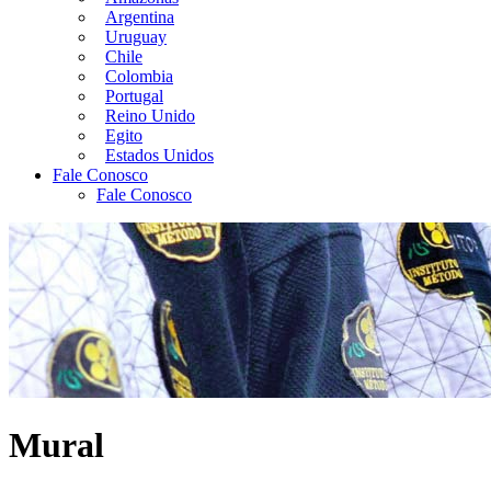
Argentina
Uruguay
Chile
Colombia
Portugal
Reino Unido
Egito
Estados Unidos
Fale Conosco
Fale Conosco
Mural