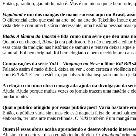
Então, garantido, garantido, não é. Mas é um nicho que é bem forte, 
Vagabond
é um dos mangás de maior sucesso aqui no Brasil, assim
O diferencial acho que está na arte, né, na arte do Takehiko Inoue que
vista dele e criar uma história interessante, uma história pessoal mas
Blade: A lâmina do Imortal
é tida como uma série que deu uma no
Quando eu cheguei,
Blade
já era publicado. Eu não cheguei a editar
B
essa coisa da tradição nas histórias de samurai e tentava deixar aquele
samurai. Foi bem original, foi bem elogiado e bem recebido por causa
Comparações da série
Yuki – Vingança na Neve
o filme
Kill Bill
sã
Falando assim é meio difícil, deixa eu ver... com certeza a violência n
com
Kill Bill
. E tem a estética, que talvez tenha inspirado muito o je
A relação com uma obra consagrada ajuda na divulgação da séri
Ajuda. Ajuda porque muitas vezes os jornais trazem uma matéria e eles 
mudar muito.
Qual o público atingido por essas publicações? Varia bastante e
Então, o público varia sim, mas ele está naquela faixa de principalm
elaborada, ter uma arte mais refinada. O
Yuki
também é um mangá mais
Quem lê essas obras acaba aprendendo e desenvolvendo interesse 
Ah sim, com certeza, disso eu não tenho dúvida. O
Vagabond
princip