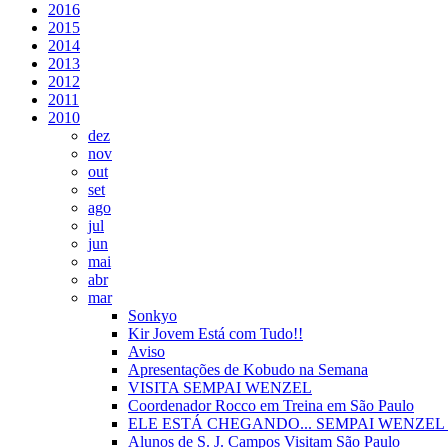
2016
2015
2014
2013
2012
2011
2010
dez
nov
out
set
ago
jul
jun
mai
abr
mar
Sonkyo
Kir Jovem Está com Tudo!!
Aviso
Apresentações de Kobudo na Semana
VISITA SEMPAI WENZEL
Coordenador Rocco em Treina em São Paulo
ELE ESTÁ CHEGANDO... SEMPAI WENZEL
Alunos de S. J. Campos Visitam São Paulo